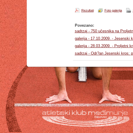
Rezultati
Foto galerija
Povezano:
sadrzaj - 750 učesnika na Prolje
galerija - 17.10.2009. - Jesenski
galerija - 28.03.2009. - Proljetni
sadrzaj - Odr?an Jesenski kros: p