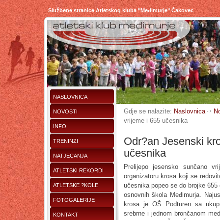
Službene stranice Atletskog kluba "Međimurje" Čakovec
NASLOVNICA
Gdje se nalazite:
Naslovnica
No
NOVOSTI
vrijeme i 655 učesnika
INFO
Odr?an Jesenski kro
TRENINZI
učesnika
NATJECANJA
Prelijepo jesensko sunčano vr
ATLETSKI REKORDI
organizatoru krosa koji se redov
učesnika popeo se do brojke 655 
ATLETSKE ?KOLE
osnovnih škola Međimurja. Najus
FOTOGALERIJE
krosa je OŠ Podturen sa ukupno 
srebrne i jednom brončanom medaljom
KONTAKT