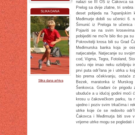
nalazi se III OŠ iz Čakovca sa 
Prelog sa dvije zlatne, tri sreb
SLIKA DANA
deset pobjeda na ?upanijskim k
Međimurje dobili su učenici 6. 
Šimunić iz Preloga te učenica 
Pojaviti se na svim krosevima
pobijediti ne mo?e bilo tko pa s
Pokrovitelji krosa bili su Grad 
Međimurska banka koja je osig
natjecatelje. Natjecanje su svoj
cod, Vigma, Tegra, Fotoland, Stol
sreću nije imao neku ozbiljniju
prvi puta odr?ana je i utrka u ko
bio prema očekivanju, ostaće z
Slika dana arhiva
Bezek, maratonka iz Murskog
Šenkovca. Građani će prigodu za
ubuduće a u idućoj godini moći 
krosu u čakovečkom parku, ta n
ujedno i poziv svim trkačima i r
utrke koje će se redovito odr?
Čakovca i Međimurja biti sve v
vrijeme utrke mogu se pogledati i 