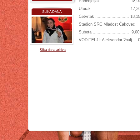
Ponedjeljak ....................... 18,
Utorak .............................. 17,
SLIKA DANA
Četvrtak ........................... 18,
Stadion SRC Mladost Čakovec
Subota ............................. 9,0
VODITELJI: Aleksandar ?bulj ... 
Slika dana arhiva