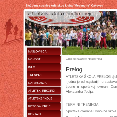
Službene stranice Atletskog kluba "Međimurje" Čakovec
NASLOVNICA
Gdje se nalazite: Naslovnica
NOVOSTI
INFO
Prelog
TRENINZI
ATLETSKA ŠKOLA PRELOG djeluje 
i jedna je od najstarijih u sasta
NATJECANJA
tjedno u sportskoj dvorani Os
ATLETSKI REKORDI
Aleksandra ?bulja.
ATLETSKE ?KOLE
TERMINI TRENINGA
FOTOGALERIJE
Sportska dvorana Osnovne škole 
KONTAKT