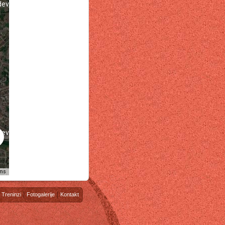
development purposes only
development purposes only
ms
Treninzi
Fotogalerije
Kontakt