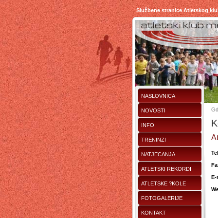
Službene stranice Atletskog kl
NASLOVNICA
Gd
NOVOSTI
K
INFO
At
TRENINZI
Tel
NATJECANJA
Fa
ATLETSKI REKORDI
E-
ATLETSKE ?KOLE
We
FOTOGALERIJE
KONTAKT