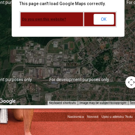
nt purposes only
For development purposes only
For 
This page can't load Google Maps correctly.
OK
Do you own this website?
nt purposes only
For development purposes only
For 
Keyboard shortcuts
Image may be subject to copyright
Ter
Naslovnica
Novosti
Upisi u atletsku ?kolu