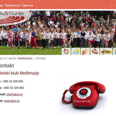
uba "Međimurje" Čakovec
je se nalazite:
Naslovnica
Kontakt
ontakt
letski klub Međimurje
:
+385 42 328 680
x
: +385 42 328 680
mail:
info@akm.hr
b:
www.akm.hr