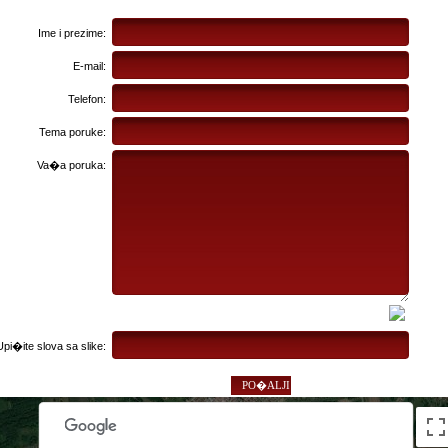
Ime i prezime:
E-mail:
Telefon:
Tema poruke:
Va�a poruka:
Upi�ite slova sa slike: