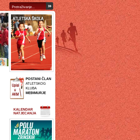
POSTANI ČLAN
ATLETSKOG
KLUBA
MEĐIMURJE
KALENDAR
NATJECANJA