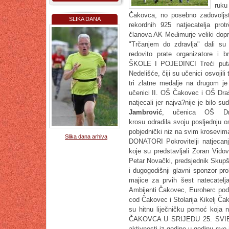
ruku
Čakovca, no posebno zadovoljst
SLIKA DANA
rekordnih 925 natjecatelja pr
članova AK Međimurje veliki dop
"Trčanjem do zdravlja" dali su
redovito prate organizatore i 
ŠKOLE I POJEDINCI Treći puta 
Nedelišće, čiji su učenici osvojili 
tri zlatne medalje na drugom je
učenici II. OŠ Čakovec i OŠ Dra
natjecali jer najva?nije je bilo s
Jambrović
, učenica OŠ Dr
krosu odradila svoju posljednju 
pobjednički niz na svim krosev
Slika dana arhiva
DONATORI Pokrovitelji natjecan
koje su predstavljali Zoran Vid
Petar Novački, predsjednik Skupšt
i dugogodišnji glavni sponzor pro
majice za prvih šest natecatelj
Ambijenti Čakovec, Euroherc pod
cod Čakovec i Stolarija Kikelj Ča
su hitnu liječničku pomoć koja
ČAKOVCA U SRIJEDU 25. SVIBNJA
aktivnosti iz godine u godinu sve je