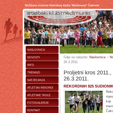
Službene stranice Atletskog kluba "Međimurje" Čakovec
NASLOVNICA
Gdje se nalazite:
Naslovnica
No
NOVOSTI
26.3.2011.
INFO
Proljetni kros 2011.
TRENINZI
26.3.2011.
NATJECANJA
REKORDNIH 925 SUDIONI
ATLETSKI REKORDI
Reko
ATLETSKE ?KOLE
mjes
koj
FOTOGALERIJE
trav
KONTAKT
Čako