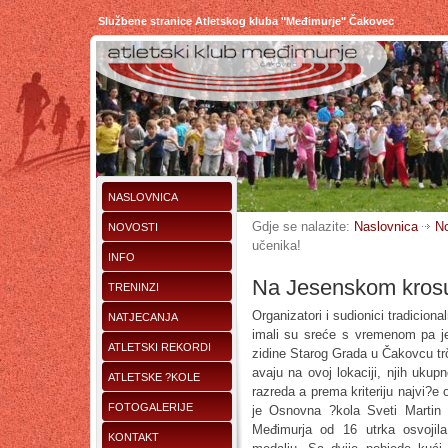
Službene stranice Atletskog kluba "Međimurje" Čakovec
NASLOVNICA
Gdje se nalazite:
Naslovnica
No
NOVOSTI
učenika!
INFO
Na Jesenskom krosu 
TRENINZI
Organizatori i sudionici tradicio
NATJECANJA
imali su sreće s vremenom pa je
ATLETSKI REKORDI
zidine Starog Grada u Čakovcu tr
avaju na ovoj lokaciji, njih ukup
ATLETSKE ?KOLE
razreda a prema kriteriju najvi?e 
FOTOGALERIJE
je Osnovna ?kola Sveti Martin
Međimurja od 16 utrka osvojila
KONTAKT