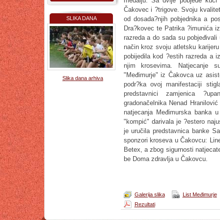
medalju. Sa dvije pobjede kući 
Čakovec i ?trigove. Svoju kvalite
SLIKA DANA
od dosada?njih pobjednika a po
Dra?kovec te Patrika ?imunića iz 
razreda a do sada su pobjeđivali 
način kroz svoju atletsku karijer
pobijedila kod ?estih razreda a
njim krosevima. Natjecanje su 
"Međimurje" iz Čakovca uz asist
Slika dana arhiva
podr?ka ovoj manifestaciji stigl
predstavnici zamjenica ?up
gradonačelnika Nenad Hranilović p
natjecanja Međimurska banka u
"kompić" darivala je ?estero naj
je uručila predstavnica banke Sa
sponzori kroseva u Čakovcu: Linea
Betex, a zbog sigurnosti natjecatel
be Doma zdravlja u Čakovcu.
Galerija slika
List Međimurje
Rezultati