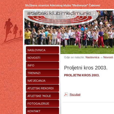
Službene stranice Atletskog kluba "Međimurje" Čakovec
NASLOVNICA
Gdje se nalazite:
Naslovnica
Novosti
NOVOSTI
INFO
Proljetni kros 2003.
TRENINZI
PROLJETNI KROS 2003.
NATJECANJA
ATLETSKI REKORDI
Rezultati
ATLETSKE ?KOLE
FOTOGALERIJE
KONTAKT