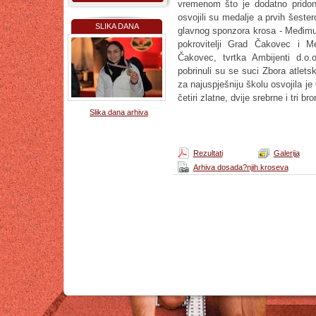
vremenom što je dodatno pridonij
osvojili su medalje a prvih šeste
SLIKA DANA
glavnog sponzora krosa - Međimu
pokrovitelji Grad Čakovec i M
Čakovec, tvrtka Ambijenti d.o.o
pobrinuli su se suci Zbora atlet
za najuspješniju školu osvojila je
četiri zlatne, dvije srebrne i tri b
Slika dana arhiva
Rezultati
Galerija
Arhiva dosada?njih kroseva