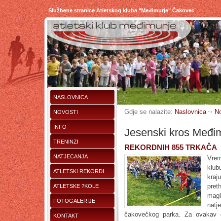
Službene stranice Atletskog kluba "Međimurje" Čakovec
NASLOVNICA
Gdje se nalazite:
Naslovnica
No
NOVOSTI
INFO
Jesenski kros Međi
TRENINZI
REKORDNIH 855 TRKAČA
NATJECANJA
Vrem
klub
ATLETSKI REKORDI
kraju
preth
ATLETSKE ?KOLE
magl
FOTOGALERIJE
natj
čakovečkog parka. Za ovakav o
KONTAKT