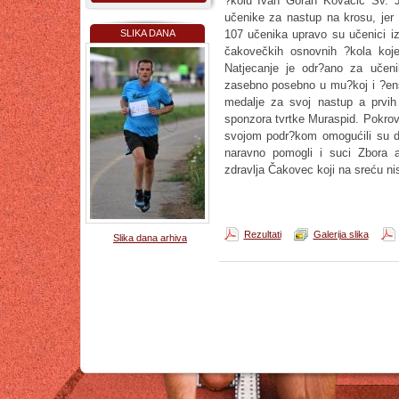
?kolu Ivan Goran Kovačić Sv. Ju
učenike za nastup na krosu, jer 
SLIKA DANA
107 učenika upravo su učenici iz
čakovečkih osnovnih ?kola koj
Natjecanje je odr?ano za učen
zasebno posebno u mu?koj i ?ensko
medalje za svoj nastup a prvih 
sponzora tvrtke Muraspid. Pokrov
svojom podr?kom omogućili su da
naravno pomogli i suci Zbora a
zdravlja Čakovec koji na sreću nisu
Rezultati
Galerija slika
Slika dana arhiva