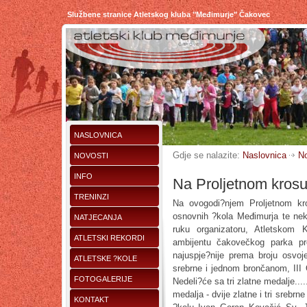
Službene stranice Atletskog kluba "Međimurje" Čakovec
NASLOVNICA
Gdje se nalazite:
Naslovnica
No
NOVOSTI
INFO
Na Proljetnom krosu
TRENINZI
Na ovogodi?njem Proljetnom kr
osnovnih ?kola Međimurja te nek
NATJECANJA
ruku organizatoru, Atletskom 
ATLETSKI REKORDI
ambijentu čakovečkog parka p
najuspje?nije prema broju osvoj
ATLETSKE ?KOLE
srebrne i jednom brončanom, III 
FOTOGALERIJE
Nedeli?će sa tri zlatne medalje.....
medalja - dvije zlatne i tri srebr
KONTAKT