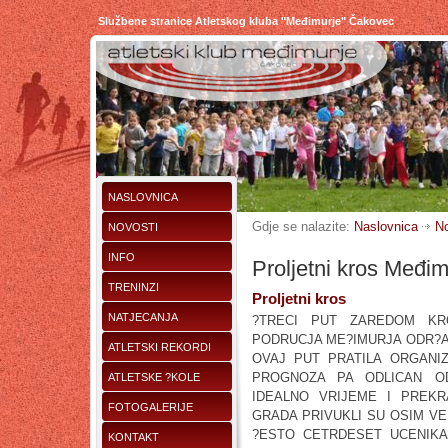
Službene stranice Atletskog kluba "Međimurje" Čakovec
NASLOVNICA
Gdje se nalazite:
Naslovnica
No
NOVOSTI
INFO
Proljetni kros Međim
TRENINZI
Proljetni kros
NATJECANJA
?TRECI PUT ZAREDOM KR
PODRUCJA ME?IMURJA ODR?A
ATLETSKI REKORDI
OVAJ PUT PRATILA ORGANI
PROGNOZA PA ODLICAN OD
ATLETSKE ?KOLE
IDEALNO VRIJEME I PREK
FOTOGALERIJE
GRADA PRIVUKLI SU OSIM VE
?ESTO CETRDESET UCENIKA
KONTAKT