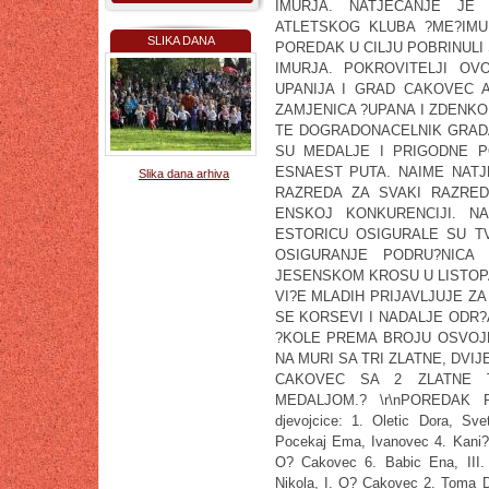
IMURJA. NATJECANJE JE 
ATLETSKOG KLUBA ?ME?IMU
SLIKA DANA
POREDAK U CILJU POBRINULI
IMURJA. POKROVITELJI OV
UPANIJA I GRAD CAKOVEC A
ZAMJENICA ?UPANA I ZDENK
TE DOGRADONACELNIK GRADA
SU MEDALJE I PRIGODNE P
ESNAEST PUTA. NAIME NATJ
Slika dana arhiva
RAZREDA ZA SVAKI RAZRE
ENSKOJ KONKURENCIJI. N
ESTORICU OSIGURALE SU TV
OSIGURANJE PODRU?NICA
JESENSKOM KROSU U LISTOP
VI?E MLADIH PRIJAVLJUJE Z
SE KORSEVI I NADALJE ODR?
?KOLE PREMA BROJU OSVOJE
NA MURI SA TRI ZLATNE, DVI
CAKOVEC SA 2 ZLATNE 
MEDALJOM.? \r\nPOREDAK PR
djevojcice: 1. Oletic Dora, Sve
Pocekaj Ema, Ivanovec 4. Kani?a
O? Cakovec 6. Babic Ena, III. 
Nikola, I. O? Cakovec 2. Toma D