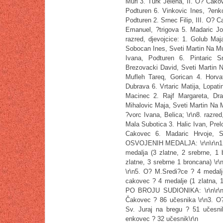
Muri 3. Turk Jelena, II. O? Cakov
Podturen 6. Vinkovic Ines, ?enko
Podturen 2. Srnec Filip, III. O?
Emanuel, ?trigova 5. Madaric Jo
razred, djevojcice: 1. Golub Maj
Sobocan Ines, Sveti Martin Na Mur
Ivana, Podturen 6. Pintaric Sn
Brezovacki David, Sveti Martin N
Mufleh Tareq, Gorican 4. Horva
Dubrava 6. Vrtaric Matija, Lopatin
Macinec 2. Rajf Margareta, Dr
Mihalovic Maja, Sveti Martin Na M
?vorc Ivana, Belica; \r\n8. razre
Mala Subotica 3. Halic Ivan, Prel
Cakovec 6. Madaric Hrvoje, 
OSVOJENIH MEDALJA: \r\n\r\n1.- 
medalja (3 zlatne, 2 srebrne, 1
zlatne, 3 srebrne 1 broncana) \r\
\r\n5. O? M.Sredi?ce ? 4 medalje
cakovec ? 4 medalje (1 zlatna,
PO BROJU SUDIONIKA: \r\n\r\n1
Čakovec ? 86 učesnika \r\n3. O?
Sv. Juraj na bregu ? 51 učesni
enkovec ? 32 učesnik\r\n