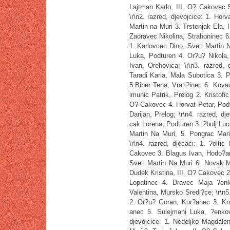
Lajtman Karlo, III. O? Cakovec 
\r\n2. razred, djevojcice: 1. Hor
Martin na Muri 3. Trstenjak Ela, 
Zadravec Nikolina, Strahoninec 6
1. Karlovcec Dino, Sveti Martin 
Luka, Podturen 4. Or?u? Nikola,
Ivan, Orehovica; \r\n3. razred,
Taradi Karla, Mala Subotica 3. 
5.Biber Tena, Vrati?inec 6. Kovac
imunic Patrik, Prelog 2. Kristofi
O? Cakovec 4. Horvat Petar, Podt
Darijan, Prelog; \r\n4. razred, d
cak Lorena, Podturen 3. ?bulj Luc
Martin Na Muri, 5. Pongrac Mari
\r\n4. razred, djecaci: 1. ?olt
Cakovec 3. Blagus Ivan, Hodo?an
Sveti Martin Na Muri 6. Novak Mi
Dudek Kristina, III. O? Cakovec 2
Lopatinec 4. Dravec Maja ?enk
Valentina, Mursko Sredi?ce; \r\n5
2. Or?u? Goran, Kur?anec 3. Kra
anec 5. Sulejmani Luka, ?enkov
djevojcice: 1. Nedeljko Magdale