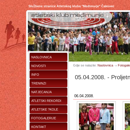
Službene stranice Atletskog kluba "Međimurje" Čakovec
NASLOVNICA
Gdje se nalazite:
Naslovnica
Fotogaler
NOVOSTI
INFO
05.04.2008. - Proljet
TRENINZI
NATJECANJA
06.04.2008.
ATLETSKI REKORDI
ATLETSKE ?KOLE
FOTOGALERIJE
KONTAKT