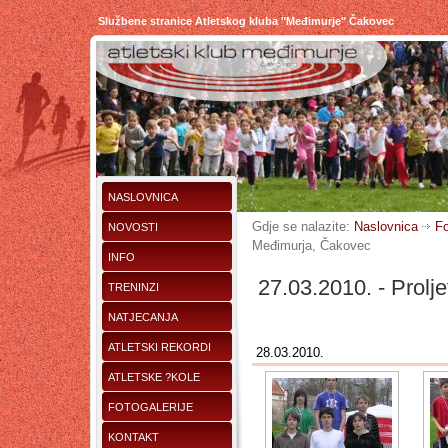
Službene stranice Atletskog kluba "Međimurje" Čakovec
NASLOVNICA
Gdje se nalazite:
Naslovnica
Fo
NOVOSTI
Međimurja, Čakovec
INFO
27.03.2010. - Prolj
TRENINZI
NATJECANJA
ATLETSKI REKORDI
28.03.2010.
ATLETSKE ?KOLE
FOTOGALERIJE
KONTAKT