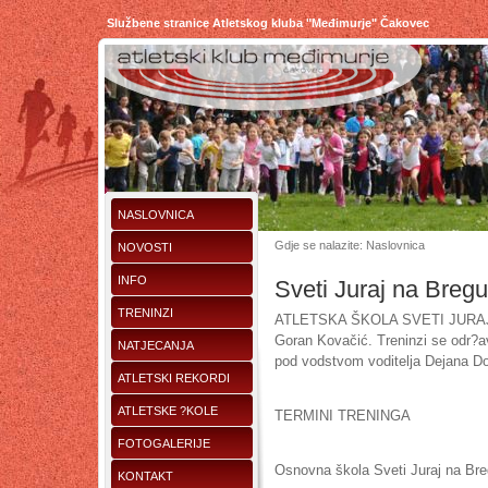
Službene stranice Atletskog kluba "Međimurje" Čakovec
NASLOVNICA
Gdje se nalazite: Naslovnica
NOVOSTI
INFO
Sveti Juraj na Bregu
TRENINZI
ATLETSKA ŠKOLA SVETI JURAJ NA
Goran Kovačić. Treninzi se odr?av
NATJECANJA
pod vodstvom voditelja Dejana Do
ATLETSKI REKORDI
ATLETSKE ?KOLE
TERMINI TRENINGA
FOTOGALERIJE
Osnovna škola Sveti Juraj na Br
KONTAKT