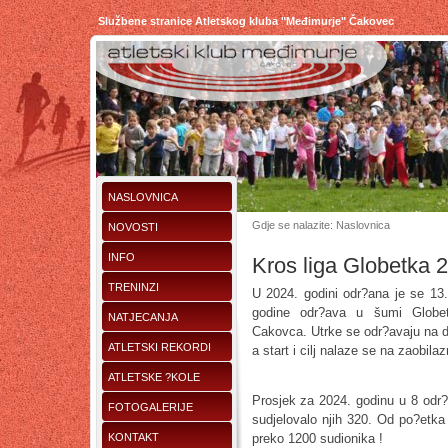
Službene stranice Atletskog kluba "Međimurje" Čakovec
NASLOVNICA
Gdje se nalazite: Naslovnica
NOVOSTI
INFO
Kros liga Globetka 
TRENINZI
U 2024. godini odr?ana je se 13
godine odr?ava u šumi Globe
NATJECANJA
Cakovca. Utrke se odr?avaju na dvi
ATLETSKI REKORDI
a start i cilj nalaze se na zaobil
ATLETSKE ?KOLE
Prosjek za 2024. godinu u 8 odr?
FOTOGALERIJE
sudjelovalo njih 320. Od po?etka
KONTAKT
preko 1200 sudionika !