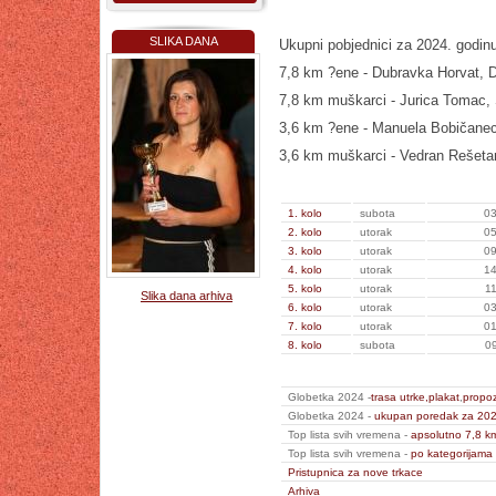
SLIKA DANA
Ukupni pobjednici za 2024. godinu
7,8 km ?ene - Dubravka Horvat, D
7,8 km muškarci - Jurica Tomac,
3,6 km ?ene - Manuela Bobičanec
3,6 km muškarci - Vedran Rešet
1. kolo
subota
03
2. kolo
utorak
05
3. kolo
utorak
09
4. kolo
utorak
14
5. kolo
utorak
11
Slika dana arhiva
6. kolo
utorak
03
7. kolo
utorak
01
8. kolo
subota
09
Globetka 2024 -
trasa utrke,
plakat
,
propoz
Globetka 2024 -
ukupan poredak za 202
Top lista svih vremena -
apsolutno 7,8 k
Top lista svih vremena -
po kategorijama
Pristupnica za nove trkace
Arhiva