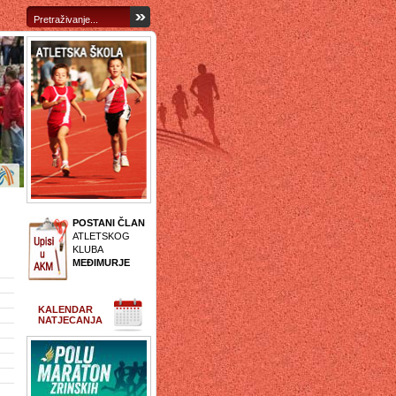
POSTANI ČLAN
ATLETSKOG
KLUBA
MEĐIMURJE
KALENDAR
NATJECANJA