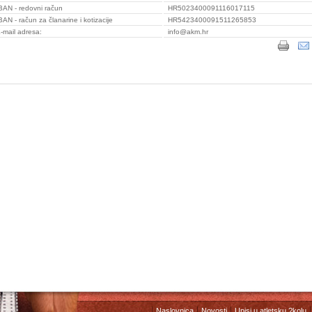
BAN - redovni račun
HR5023400091116017115
BAN - račun za članarine i kotizacije
HR5423400091511265853
-mail adresa:
info@akm.hr
Naslovnica
Novosti
Upisi u atletsku ?kolu