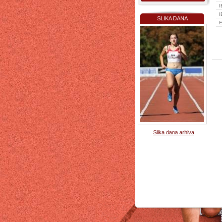
I
I
SLIKA DANA
E
Slika dana arhiva