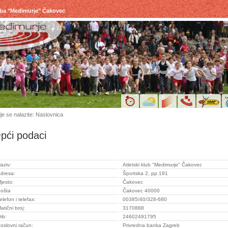
uba "Međimurje" Čakovec
je se nalazite: Naslovnica
pći podaci
aziv:
Atletski klub "Medimurje" Čakovec
dresa:
Športska 2, pp 191
jesto:
Čakovec
ošta
Čakovec 40000
elefon i telefax:
00385/40/328-680
atični broj:
3170888
ib:
24602491795
oslovni račun:
Privredna banka Zagreb