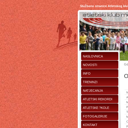
Službene stranice Atletskog kl
NASLOVNICA
Gd
NOVOSTI
INFO
O
TRENINZI
NATJECANJA
N
A
ATLETSKI REKORDI
M
P
ATLETSKE ?KOLE
T
FOTOGALERIJE
M
O
KONTAKT
P