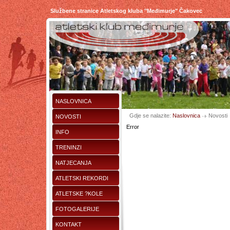
Službene stranice Atletskog kluba "Međimurje" Čakovec
NASLOVNICA
Gdje se nalazite:
Naslovnica
Novosti
NOVOSTI
Error
INFO
TRENINZI
NATJECANJA
ATLETSKI REKORDI
ATLETSKE ?KOLE
FOTOGALERIJE
KONTAKT