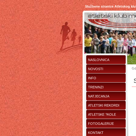
Službene stranice Atletskog kl
NASLOVNICA
Gd
NOVOSTI
INFO
TRENINZI
NATJECANJA
ATLETSKI REKORDI
ATLETSKE ?KOLE
FOTOGALERIJE
KONTAKT