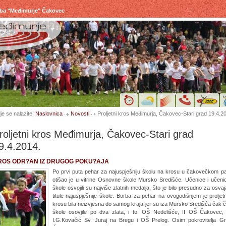
uba "Međimurje" Čakovec
je se nalazite:
Naslovnica
Novosti
Proljetni kros Međimurja, Čakovec-Stari grad 19.4.2
roljetni kros Međimurja, Čakovec-Stari grad
9.4.2014.
ROS ODR?AN IZ DRUGOG POKU?AJA
Po prvi puta pehar za najuspješniju školu na krosu u čakovečkom p
otišao je u vitrine Osnovne škole Mursko Središće. Učenice i učenic
škole osvojili su najviše zlatnih medalja, što je bilo presudno za osvaj
titule najuspješnije škole. Borba za pehar na ovogodišnjem je prolje
krosu bila neizvjesna do samog kraja jer su iza Mursko Središća čak če
škole osovjile po dva zlata, i to: OŠ Nedelišće, II OŠ Čakovec
I.G.Kovačić Sv. Juraj na Bregu i OŠ Prelog. Osim pokrovitelja G