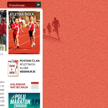
014.
POSTANI ČLAN
ATLETSKOG
KLUBA
MEĐIMURJE
arku
KALENDAR
i te
NATJECANJA
anje
tnom
tiri
, OŠ
rada