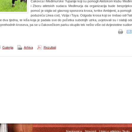
Čakovca i Međimurske ?upanije koji su pomogli Atetskom klubu Međim
i Zboru atletskih sudaca Međimurja da organizacija bude besprijeko
pomoć je stigla od glavnog sponzora krosa, tvrtke Ambijenti, a pomogli 
poduzeća Linea cod, Vizija i Toya. Odgoda krosa koji se trebao odr?ati
je dva tjedna, te kiša koja je padala sve do početka subotnjih utrka, uvjetovali su i slabiji od
 prethodnih kroseva, pa se u čakovečkom parku okupilo tek nešto više od dvijestotine sudion
Galerija
Arhiva
Rezultati
Naslovnica
Novosti
Upisi u atletsku ?kolu