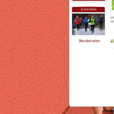
SLIKA DANA
pri
od
Slika dana arhiva