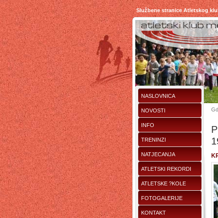
Službene stranice Atletskog kl
NASLOVNICA
Gd
NOVOSTI
INFO
P
1
TRENINZI
NATJECANJA
K
ATLETSKI REKORDI
ATLETSKE ?KOLE
FOTOGALERIJE
KONTAKT