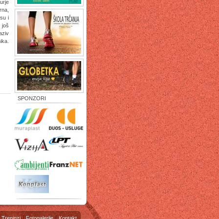
urje
rna,
su i
 još
aziv
ika.
SPONZORI
Treninzi
Fotogalerije
Kontakt