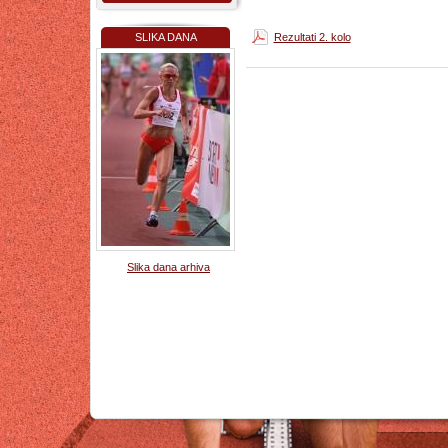
SLIKA DANA
Rezultati 2. kolo
Slika dana arhiva