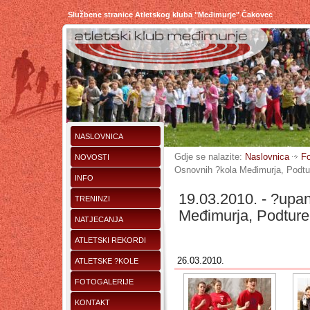
Službene stranice Atletskog kluba "Međimurje" Čakovec
NASLOVNICA
Gdje se nalazite:
Naslovnica
Fo
NOVOSTI
Osnovnih ?kola Međimurja, Podtu
INFO
19.03.2010. - ?upan
TRENINZI
Međimurja, Podture
NATJECANJA
ATLETSKI REKORDI
26.03.2010.
ATLETSKE ?KOLE
FOTOGALERIJE
KONTAKT