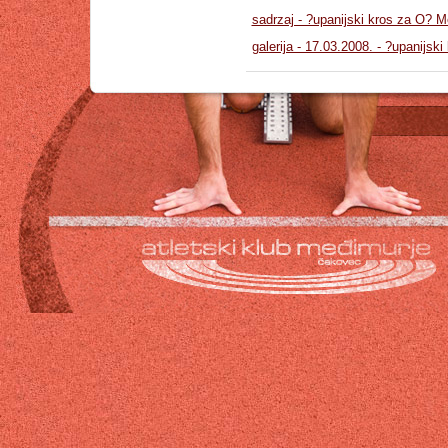
sadrzaj - ?upanijski kros za O? 
galerija - 17.03.2008. - ?upanijsk