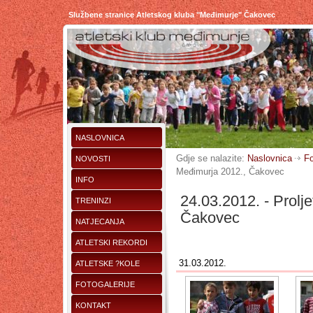
Službene stranice Atletskog kluba "Međimurje" Čakovec
NASLOVNICA
Gdje se nalazite:
Naslovnica
Fo
NOVOSTI
Međimurja 2012., Čakovec
INFO
24.03.2012. - Prolj
TRENINZI
Čakovec
NATJECANJA
ATLETSKI REKORDI
31.03.2012.
ATLETSKE ?KOLE
FOTOGALERIJE
KONTAKT