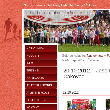
Službene stranice Atletskog kluba "Međimurje" Čakovec
NASLOVNICA
Gdje se nalazite:
Naslovnica
Fo
NOVOSTI
Međimurja 2012., Čakovec
INFO
20.10.2012. - Jesen
TRENINZI
Čakovec
NATJECANJA
ATLETSKI REKORDI
22.10.2012.
ATLETSKE ?KOLE
FOTOGALERIJE
KONTAKT