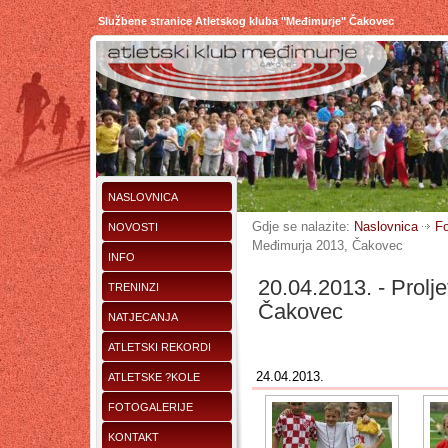
Službene stranice Atletskog kluba "Međimurje" Čakovec
NASLOVNICA
Gdje se nalazite:
Naslovnica
Fo
NOVOSTI
Međimurja 2013, Čakovec
INFO
20.04.2013. - Prolj
TRENINZI
Čakovec
NATJECANJA
ATLETSKI REKORDI
24.04.2013.
ATLETSKE ?KOLE
FOTOGALERIJE
KONTAKT