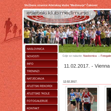
Službene stranice Atletskog kluba "Međimurje" Čakovec
NASLOVNICA
Gdje se nalazite:
Naslovnica
Fotogaler
NOVOSTI
INFO
11.02.2017. - Vienna
TRENINZI
NATJECANJA
12.02.2017.
ATLETSKI REKORDI
ATLETSKE ?KOLE
FOTOGALERIJE
KONTAKT