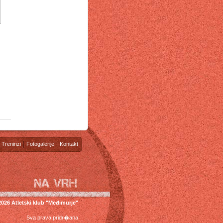
Treninzi
Fotogalerije
Kontakt
2026 Atletski klub "Međimurje"
Sva prava pridr�ana