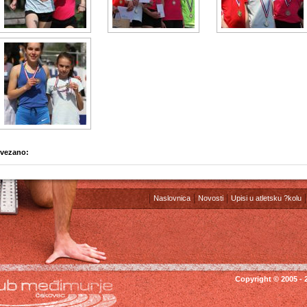
vezano:
Naslovnica
Novosti
Upisi u atletsku ?kolu
Copyright © 2005 - 