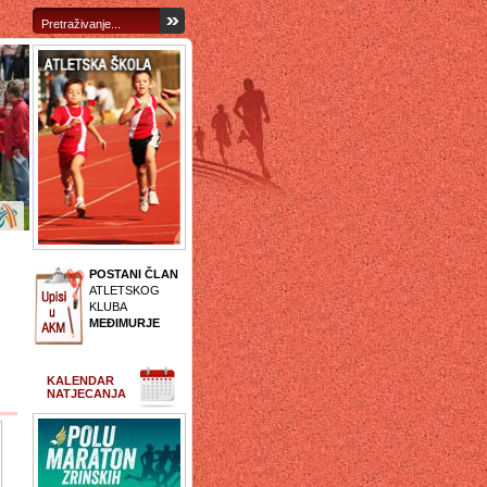
POSTANI ČLAN
ATLETSKOG
KLUBA
MEĐIMURJE
KALENDAR
NATJECANJA