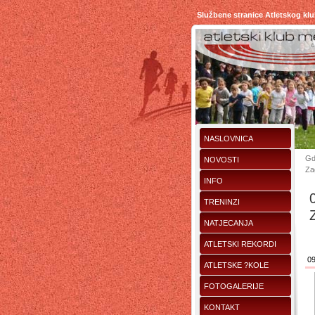
Službene stranice Atletskog kl
NASLOVNICA
Gd
NOVOSTI
Za
INFO
TRENINZI
NATJECANJA
ATLETSKI REKORDI
09
ATLETSKE ?KOLE
FOTOGALERIJE
KONTAKT