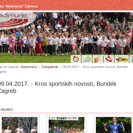
uba "Međimurje" Čakovec
je se nalazite:
Naslovnica
Fotogalerije
09.04.2017. - Kros sportskih novosti, Bundek
greb
09.04.2017. - Kros sportskih novosti, Bundek
Zagreb
.04.2017.