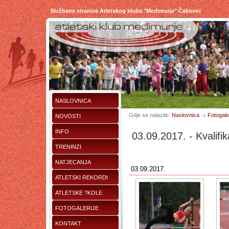
Službene stranice Atletskog kluba "Međimurje" Čakovec
NASLOVNICA
Gdje se nalazite:
Naslovnica
Fotogaler
NOVOSTI
INFO
03.09.2017. - Kvalifi
TRENINZI
NATJECANJA
03.09.2017.
ATLETSKI REKORDI
ATLETSKE ?KOLE
FOTOGALERIJE
KONTAKT