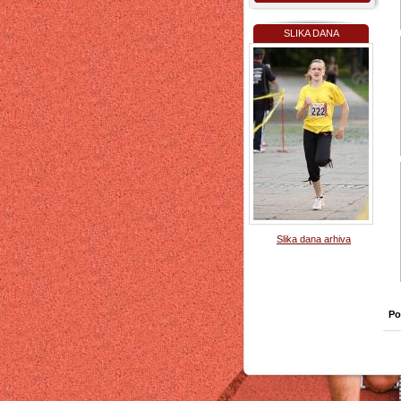
SLIKA DANA
Slika dana arhiva
Po