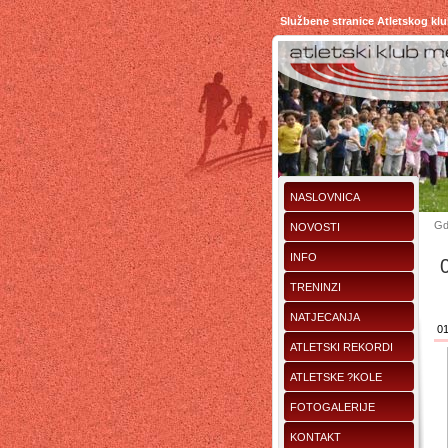
Službene stranice Atletskog kl
NASLOVNICA
Gd
NOVOSTI
INFO
TRENINZI
NATJECANJA
01
ATLETSKI REKORDI
ATLETSKE ?KOLE
FOTOGALERIJE
KONTAKT