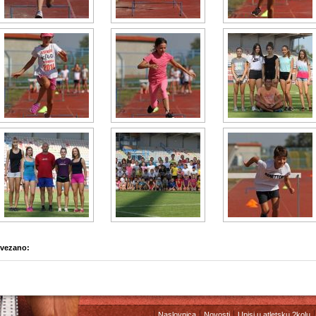
vezano:
Naslovnica
Novosti
Upisi u atletsku ?kolu