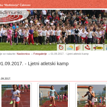
uba "Međimurje" Čakovec
je se nalazite:
Naslovnica
Fotogalerije
01.09.2017. - Ljetni atletski kamp
01.09.2017. - Ljetni atletski kamp
.09.2017.