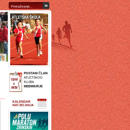
POSTANI ČLAN
ATLETSKOG
KLUBA
MEĐIMURJE
KALENDAR
NATJECANJA