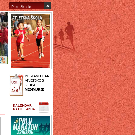
POSTANI ČLAN
ATLETSKOG
KLUBA
MEĐIMURJE
KALENDAR
NATJECANJA