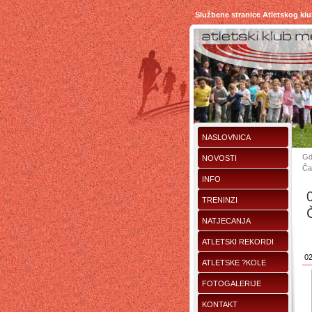
Službene stranice Atletskog kl
NASLOVNICA
Gd
NOVOSTI
Ča
INFO
TRENINZI
NATJECANJA
ATLETSKI REKORDI
02
ATLETSKE ?KOLE
FOTOGALERIJE
KONTAKT