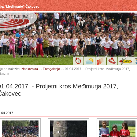
uba "Međimurje" Čakovec
je se nalazite:
Naslovnica
Fotogalerije
01.04.2017. - Proljetni kros Međimurja 2017,
kovec
01.04.2017. - Proljetni kros Međimurja 2017,
Čakovec
.04.2017.