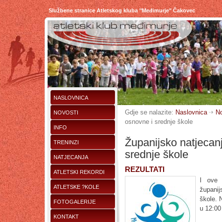
Službene stranice Atletskog kluba "Međimurje" Čakovec
NASLOVNICA
Gdje se nalazite:
Naslovnica
No
NOVOSTI
osnovne i srednje škole
INFO
Županijsko natjecanj
TRENINZI
srednje škole
NATJECANJA
REZULTATI
ATLETSKI REKORDI
I ove
ATLETSKE ?KOLE
županij
škole. 
FOTOGALERIJE
u 12:00
KONTAKT